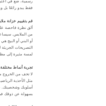
رسمية، ضع في اعتبار
فقط يبدو رائعًا بل و
قم بتقييم خزانة ملا
ألق نظرة فاحصة على 
من الملابس. سيساعدك
أو البني أو البيج ه
التصريحات الجريئة لل
لمسة مثيرة إلى مظه
تجربة أنماط مختلفة:
لا تخف من الخروج من
مثل الأحذية الرياضية
أسلوبك وشخصيتك. ضع 
بسهولة عن ذوقك في 