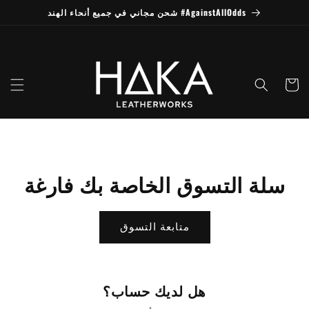
انتقل
شحن مجاني في جميع أنحاء الهند #AgainstAllOdds
إلى
المحتوى
العربة
سلة التسوق الخاصة بك فارغة
متابعة التسوق
هل لديك حساب؟