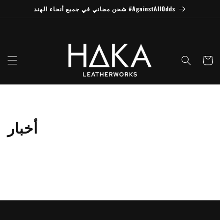
انتقل
شحن مجاني في جميع أنحاء الهند #AgainstAllOdds
إلى
المحتوى
العربة
أخبار